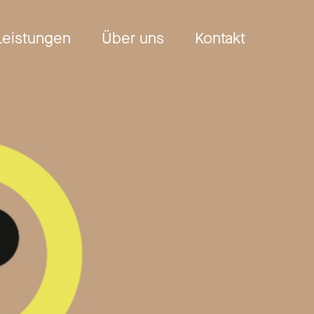
Leistungen
Über uns
Kontakt