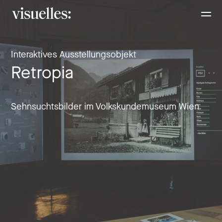
Direkt
visuelles:
zum
Inhalt
Interaktives Ausstellungsobjekt
Retropia
Sehnsuchtsbilder im Volkskundemuseum Wien